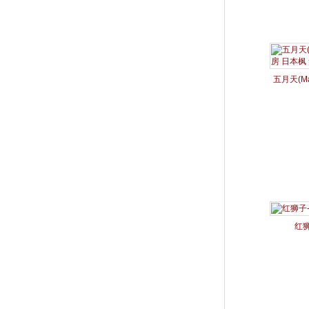
五月天(M
日本枫
红