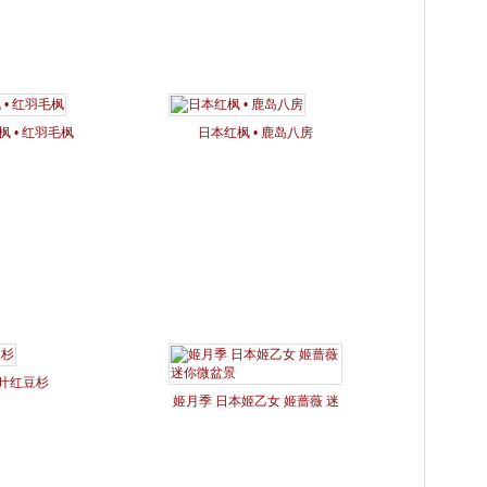
枫 • 红羽毛枫
日本红枫 • 鹿岛八房
叶红豆杉
姬月季 日本姬乙女 姬蔷薇 迷
你微盆景