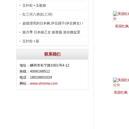
五针松 • 玉桩姬
红三河八房(红三河)
超级漂亮的日本枫:伊豆踊子(伊豆舞女)！
美国红枫
姬月季 日本姬乙女 姬蔷薇 迷你微盆景
五针松 • 葵
联系我们
地址：嵊州市长宁路1001号4-12
热线：4006168511
电话：18018601024
网站：
www.shmmw.com
美国红枫：