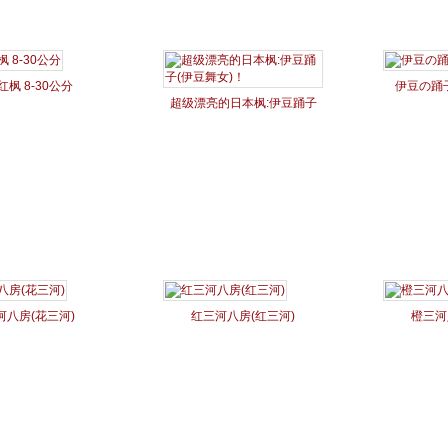
红枫 8-30公分
伊豆の踊
超级漂亮的日本枫:伊豆踊子
(伊豆舞女)！
河八房(花三河)
红三河八房(红三河)
橙三河