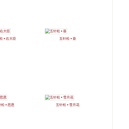
松 • 右大臣
五针松 • 葵
松 • 思恩
五针松 • 雪月花