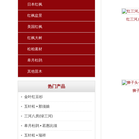
日本红枫
红枫盆景
红三河
美国红枫
红枫大树
松柏素材
皋月杜鹃
其他苗木
热门产品
狮
金叶红豆杉
五针松 • 那须娘
三河八房(绿三河)
皋月杜鹃 • 若惠比须
五针松 • 瑞祥