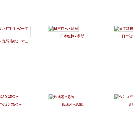
日本红枫 • 翡翠
日本红
• 红羽毛枫(一本三
杆)
枫30-35公分
铁线莲 • 总统
金