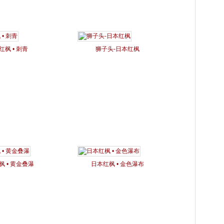
红枫 • 刺青
狮子头-日本红枫
枫 • 黄金叠瀑
日本红枫 • 金色瀑布