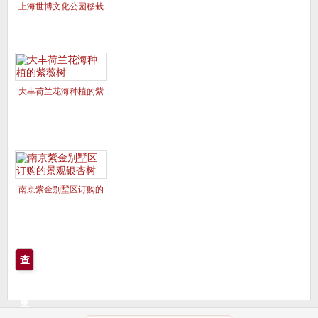
上海世博文化公园移栽
的美国红枫夕阳红、十
月光辉
大丰荷兰花海种植的紫
薇树
南京紫金别墅区订购的
景观银杏树
查
看
更