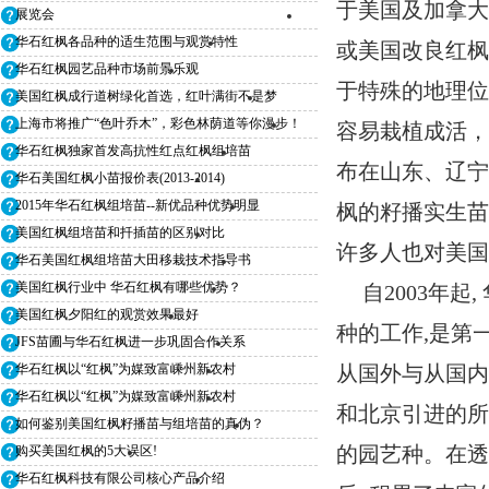
于美国及加拿大
展览会
华石红枫各品种的适生范围与观赏特性
或美国改良红
华石红枫园艺品种市场前景乐观
于特殊的地理位
美国红枫成行道树绿化首选，红叶满街不是梦
上海市将推广“色叶乔木”，彩色林荫道等你漫步！
容易栽植成活
华石红枫独家首发高抗性红点红枫组培苗
布在山东、辽
华石美国红枫小苗报价表(2013-2014)
2015年华石红枫组培苗--新优品种优势明显
枫的籽播实生
美国红枫组培苗和扦插苗的区别对比
许多人也对美
华石美国红枫组培苗大田移栽技术指导书
美国红枫行业中 华石红枫有哪些优势？
自2003年
美国红枫夕阳红的观赏效果最好
种的工作,是第
JFS苗圃与华石红枫进一步巩固合作关系
华石红枫以“红枫”为媒致富嵊州新农村
从国外与从国
华石红枫以“红枫”为媒致富嵊州新农村
和北京引进的所
如何鉴别美国红枫籽播苗与组培苗的真伪？
的园艺种。在
购买美国红枫的5大误区!
华石红枫科技有限公司核心产品介绍