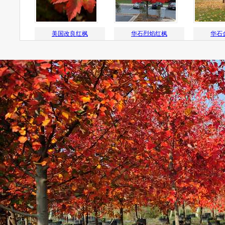
红枫
华石烈焰红枫
华石金色黄枫
华石