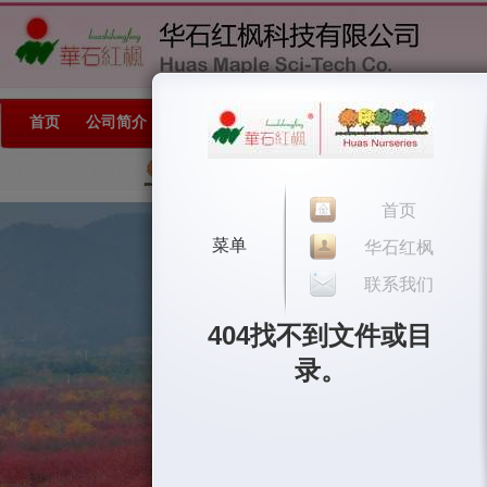
首页
公司简介
华石产品
美国红枫
彩树应用
工程案例
技术
首页
菜单
华石红枫
联系我们
404
找不到文件或目
录。