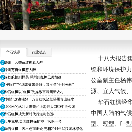
华石快讯
行业动态
十八大报告
嵊州：5000亩红枫惹人醉
统和环境保护力
嵊州万亩红枫惹人醉
深秋航拍别样美 嵊州的红枫已美如画
公室副主任杨
“夕阳红”的观赏效果最好，其次是“十月光辉”
源、宜人气候
华石红枫以“红枫”为媒致富嵊州新农村
“枫情”这边独好！万亩红枫染红嵊州青山绿水
华石红枫经
1000米的枫叶大道亮相上海最大CBD中央公园
中国大陆的气
华石红枫成为新时代行道树首选
天牛克星,美国红枫保护神---枫保一号
型、冠型、叶
华石红枫—因出色而出众 亮相2014年武汉园林绿化