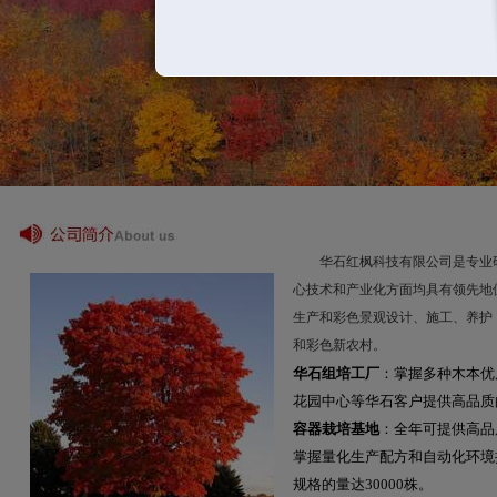
华石红枫科技有限公司是专业研
心技术和产业化方面均具有领先地
生产和彩色景观设计、施工、养护
和彩色新农村。
华石组培工厂
：掌握多种木本优
花园中心等华石客户提供高品质
容器栽培基地
：全年可提供高品
掌握量化生产配方和自动化环境控
规格的量达30000株。