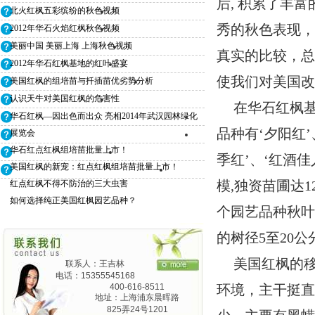
后, 积累了丰
北火红枫五彩缤纷的秋色视频
秀的秋色表现，
2012年华石火焰红枫秋色视频
美丽中国 美丽上海 上海秋色视频
真实的比较，
2012年华石红枫基地的红叶盛宴
使我们对美国
美国红枫的组培苗与扦插苗优劣势分析
认识天牛对美国红枫的危害性
在华石红枫
华石红枫—因出色而出众 亮相2014年武汉园林绿化
品种有‘夕阳红’
展览会
华石红点红枫组培苗批量上市！
季红’、‘红酒佳
美国红枫的新宠：红点红枫组培苗批量上市！
模,独资苗圃达
红点红枫不得不防治的三大虫害
如何选择纯正美国红枫园艺品种？
个园艺品种秋
的树径5至20
美国红枫的
联系人：王吉林
电话：15355545168
400-616-8511
环境，主干挺
地址：上海浦东晨晖路
825弄24号1201