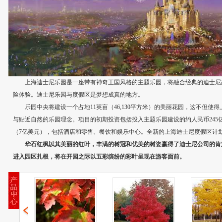
上海迪士尼乐园是一座带有神奇王国风格的主题乐园，将融合经典的迪士尼
险体验。迪士尼乐园与度假区是梦想成真的地方。
乐园中央将建设一个占地11英亩（46,130平方米）的美丽花园，这不但使
与贴近自然的乐园理念。项目的初期投资包括投入主题乐园建设的约人民币245亿
（7亿美元），包括酒店和零售、餐饮和娱乐中心。全新的上海迪士尼度假区计划于
华石红枫以其美丽的红叶，丰满的树冠和优美的树姿赢得了迪士尼公司的肯定
进入园区扎根，将在开园之际以五彩缤纷的彩叶呈现在游客面前。