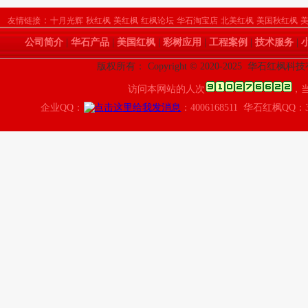
：
友情链接
十月光辉
秋红枫
美红枫
红枫论坛
华石淘宝店
北美红枫
美国秋红枫
公司简介
|
华石产品
|
美国红枫
|
彩树应用
|
工程案例
|
技术服务
|
版权所有： Copyright © 2020-2025 华石红枫
访问本网站的人次
，
企业QQ：
：4006168511 华石红枫QQ：3