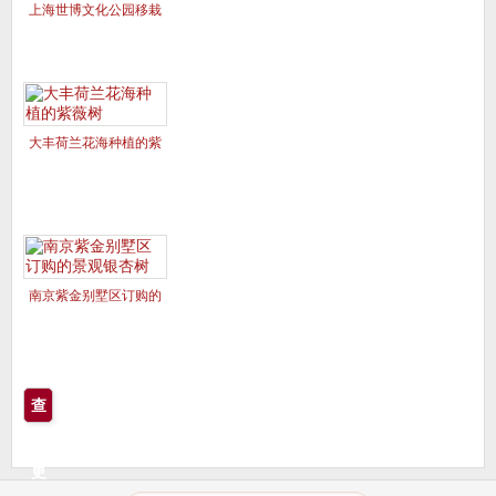
上海世博文化公园移栽
的美国红枫夕阳红、十
月光辉
大丰荷兰花海种植的紫
薇树
南京紫金别墅区订购的
景观银杏树
查
看
更